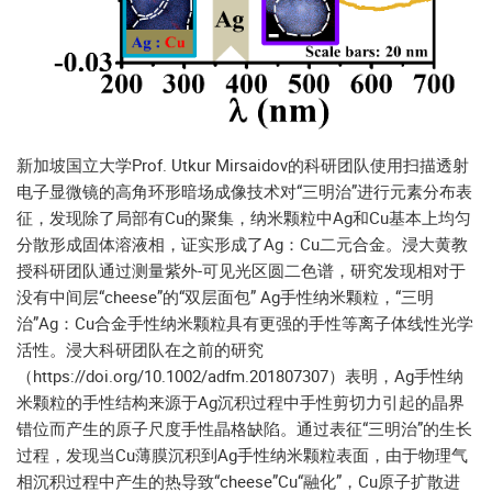
新加坡国立大学Prof. Utkur Mirsaidov的科研团队使用扫描透射
电子显微镜的高角环形暗场成像技术对“三明治”进行元素分布表
征，发现除了局部有Cu的聚集，纳米颗粒中Ag和Cu基本上均匀
分散形成固体溶液相，证实形成了Ag：Cu二元合金。浸大黄教
授科研团队通过测量紫外-可见光区圆二色谱，研究发现相对于
没有中间层“cheese”的“双层面包” Ag手性纳米颗粒，“三明
治”Ag：Cu合金手性纳米颗粒具有更强的手性等离子体线性光学
活性。浸大科研团队在之前的研究
（https://doi.org/10.1002/adfm.201807307）表明，Ag手性纳
米颗粒的手性结构来源于Ag沉积过程中手性剪切力引起的晶界
错位而产生的原子尺度手性晶格缺陷。通过表征“三明治”的生长
过程，发现当Cu薄膜沉积到Ag手性纳米颗粒表面，由于物理气
相沉积过程中产生的热导致“cheese”Cu“融化”，Cu原子扩散进