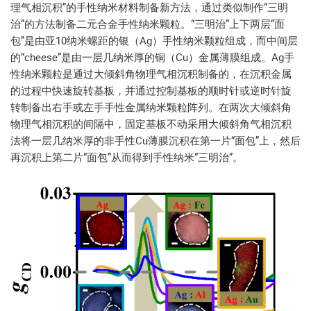
理气相沉积”的手性纳米材料制备新方法，通过类似制作“三明
治”的方法制备二元合金手性纳米颗粒。“三明治”上下两层“面
包”是由亚10纳米螺距的银（Ag）手性纳米颗粒组成，而中间层
的“cheese”是由一层几纳米厚的铜（Cu）金属薄膜组成。Ag手
性纳米颗粒是通过大倾斜角物理气相沉积制备的，在沉积金属
的过程中快速旋转基板，并通过控制基板的顺时针或逆时针旋
转制备出右手或左手手性金属纳米颗粒阵列。在两次大倾斜角
物理气相沉积的间隔中，固定基板不动采用大倾斜角气相沉积
法将一层几纳米厚的非手性Cu薄膜沉积在第一片“面包”上，然后
再沉积上第二片“面包”从而得到手性纳米“三明治”。