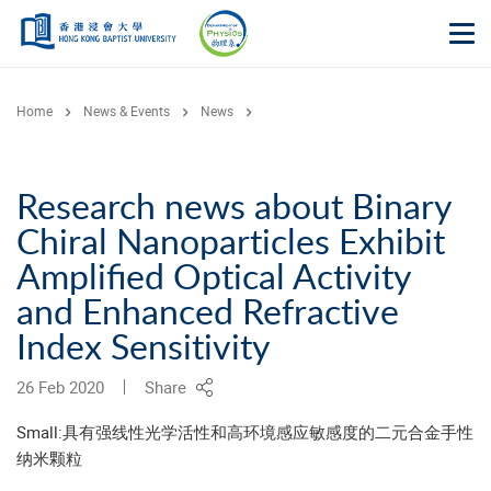
Skip to main content
Op
Home
News & Events
News
Research news about Binary
Chiral Nanoparticles Exhibit
Amplified Optical Activity
and Enhanced Refractive
Index Sensitivity
26 Feb 2020
Share
Small:具有强线性光学活性和高环境感应敏感度的二元合金手性
纳米颗粒