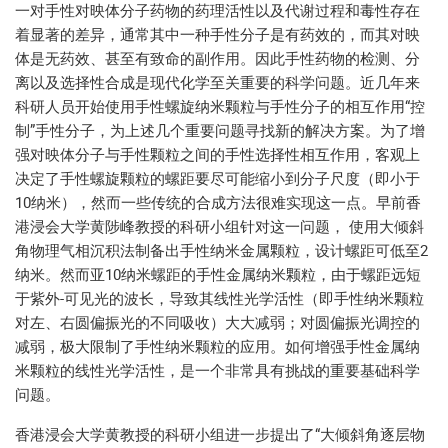
一对手性对映体分子药物的药理活性以及代谢过程和毒性存在
着显著的差异，通常其中一种手性分子是有药效的，而其对映
体是无药效、甚至有致命的副作用。因此手性药物的检测、分
离以及选择性合成是现代化学至关重要的科学问题。近几年来
科研人员开始使用手性螺旋纳米颗粒与手性分子的相互作用“控
制”手性分子，为上述几个重要问题寻找新的解决方案。为了增
强对映体分子与手性颗粒之间的手性选择性相互作用，客观上
决定了手性螺旋颗粒的螺距要尽可能缩小到分子尺度（即小于
10纳米），然而一些传统的合成方法很难实现这一点。早前香
港浸会大学黄陟峰教授的科研小组针对这一问题， 使用大倾斜
角物理气相沉积法制备出手性纳米金属颗粒，设计螺距可低至2
纳米。然而亚10纳米螺距的手性金属纳米颗粒，由于螺距远短
于紫外-可见光的波长，导致其线性光学活性（即手性纳米颗粒
对左、右圆偏振光的不同吸收）大大减弱；对圆偏振光调控的
减弱，极大限制了手性纳米颗粒的应用。如何增强手性金属纳
米颗粒的线性光学活性，是一个非常具有挑战的重要基础科学
问题。
香港浸会大学黄教授的科研小组进一步提出了“大倾斜角逐层物