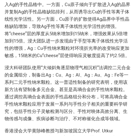
入Ag的手性晶格中。一方面，Cu原子倾向于扩散进入Ag的晶界
并复制Ag的手性晶格缺陷排列，从而诱导出Cu的手性等离子体
线性光学活性。另一方面，Cu原子的扩散使得Ag晶界中手性晶
格缺陷增加，导致Ag手性等离子体线性光学活性的增强。
将“cheese”层的厚度从5纳米增加到15纳米，增强效果从5倍增
加到15倍。浸大团队进一步发现由于手型等离子体线性光学活
性的增强，Ag：Cu手性纳米颗粒对环境折光率的改变响应更加
敏感，15纳米的Cu“cheese”层使得响应灵敏度提高了约2.5倍。
浸大科研团队使用“大倾斜角逐层物理气相沉积”法调控二元合金
的金属组分，制备出Ag：Cu、Ag：Al、Ag：Au、Ag：Fe等一
系列二元手性纳米颗粒。这一普适性制备的研究表明，使用该
新方法有望制备多元合金、甚至是高墒合金的手性纳米颗粒。
通过调控高墒合金表面的手性晶格组分和分布，可将高墒合金
手性纳米颗粒应用于发展一系列与手性分子相关的重要科学研
究，包括手性分子灵敏检测与区分、手性对映体高效分离、生
物传感与成像、疾病诊断与治疗、不对称催化合成等领域。
香港浸会大学黄陟峰教授与新加坡国立大学Prof. Utkur